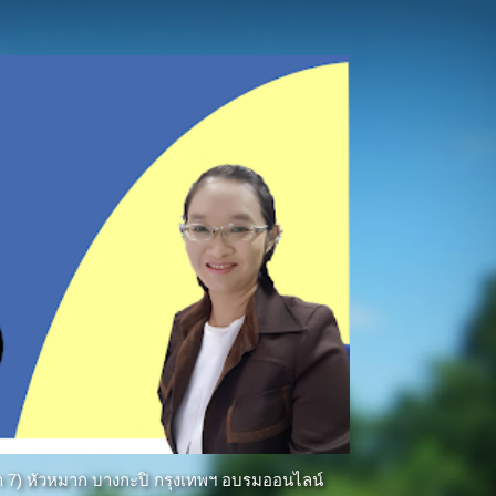
ีฑา 7) หัวหมาก บางกะปิ กรุงเทพฯ อบรมออนไลน์