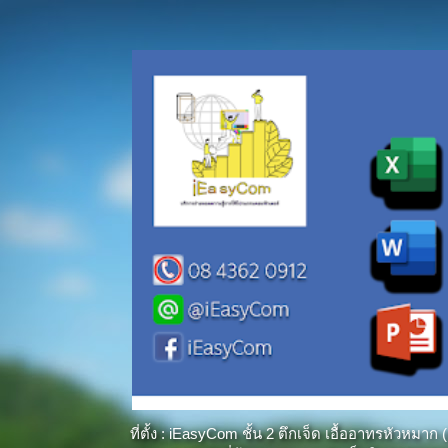
ที่ตั้ง : iEasyCom ชั้น 2 ตึกเจ็ด เอื้ออาทรหัว