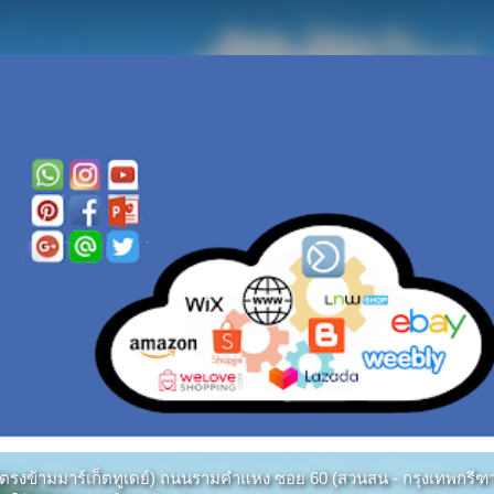
หมาก (ตรงข้ามมาร์เก็ตทูเดย์) ถนนรามคำแหง ซอย 60 (สวนสน - กรุงเทพกร