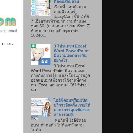
ติดต่อสอบถาม
เรียนที่ ศูนย์อบรม
คอมพิวเตอร์
iEasyCom ชั้น 2 ตึก
7 เอื้ออาทรหัวหมาก รามคำแหง
ซอย 60 (สวนสน-กรุงเทพกรีฑา 7)
หัวหมาก บางกะปิ กรุงเทพฯ
10240...
3 โปรแกรม Excel
Word PowerPoint
มีความแตกต่างกัน
อย่างไร
3 โปรแกรม Excel
Word PowerPoint มีความแตก
ต่างกันอย่างไร แต่ละโปรแกรมถูก
ออกแบบมาเพื่อการใช้งานที่ต่าง
กัน Excel ออกแบบมาให้ใช้ทำงา
นก...
ไออีซี่คอมพร้อมเปิด
บริการอีกครั้ง ภายใต้
มาตรการคุมเข้มของ
สาธารณสุข
พบกันที่ ไออีซี่คอม
อบรมตัวต่อตัว ไม่ต้องกลัวตาม
ไม่ทัน