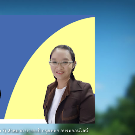
ีฑา 7) หัวหมาก บางกะปิ กรุงเทพฯ อบรมออนไลน์