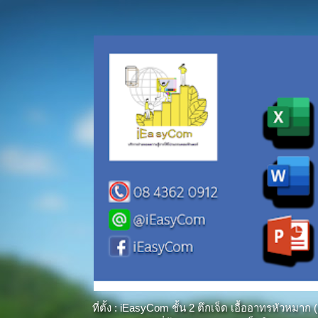
ที่ตั้ง : iEasyCom ชั้น 2 ตึกเจ็ด เอื้ออาทรหัว