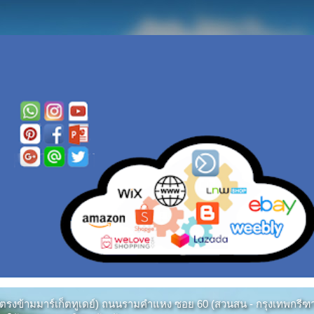
หมาก (ตรงข้ามมาร์เก็ตทูเดย์) ถนนรามคำแหง ซอย 60 (สวนสน - กรุงเทพกร