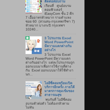
ติดต่อสอบถาม
เรียนที่ ศูนย์อบรม
คอมพิวเตอร์
iEasyCom ชั้น 2 ตึก
7 เอื้ออาทรหัวหมาก รามคำแหง
ซอย 60 (สวนสน-กรุงเทพกรีฑา 7)
หัวหมาก บางกะปิ กรุงเทพฯ
10240...
3 โปรแกรม Excel
Word PowerPoint
มีความแตกต่างกัน
อย่างไร
3 โปรแกรม Excel
Word PowerPoint มีความแตก
ต่างกันอย่างไร แต่ละโปรแกรมถูก
ออกแบบมาเพื่อการใช้งานที่ต่าง
กัน Excel ออกแบบมาให้ใช้ทำงา
นก...
ไออีซี่คอมพร้อมเปิด
บริการอีกครั้ง ภายใต้
มาตรการคุมเข้มของ
สาธารณสุข
พบกันที่ ไออีซี่คอม
อบรมตัวต่อตัว ไม่ต้องกลัวตาม
ไม่ทัน