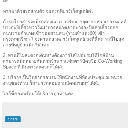
ค่ะ
หากมาด้วยรถส่วนตัว จอดรถที่มาร์เก็ตทูเดย์ค่ะ
ถ้ารถโดยสารจะมีรถสองแถวขาวรับจากจุดจอดหน้าเดอะมอลล์
บางกะปิเลี้ยวขวาวิ่งมาทางหน้าตลาดบางกะปิแล้วเลี้ยวออก
ถนนรามคำแหงเข้าซอยสวนสน (รามคำแหง60) เข้า
กรุงเทพกรีฑา 7 จะผ่านตลาดมาร์เก็ตทูเดย์ ลงที่นี่ค่ะ รถนี้ไปสุด
สายที่หมู่บ้านนักกีฬาค่ะ
2. ท่านที่ไม่สะดวกเดินทางต้องการให้ไปอบรมให้ใกล้บ้าน
สามารถนัดหมายกันตามร้านกาแฟสตาร์บัคหรือ Co-Working
Space ที่เดินทางสะดวกก็ได้ค่ะ
3. บริการเป็นวิทยากรอบรมให้พนักงานที่ห้องประชุม ณ หน่วย
งานของท่าน ก็สามารถสอบถามนัดหมายมาได้ค่ะ
ไออีซี่คอมพร้อมให้บริการทุกท่านค่ะ
Share