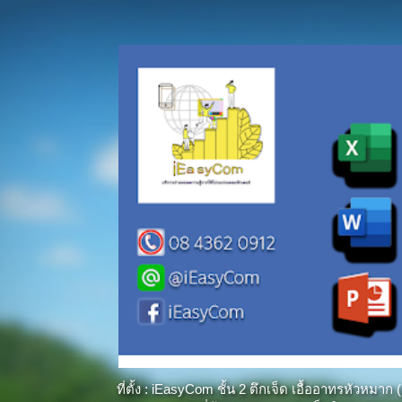
ที่ตั้ง : iEasyCom ชั้น 2 ตึกเจ็ด เอื้ออาทรหัว