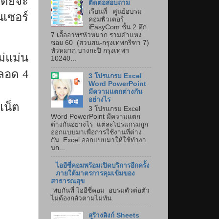
 โดยจะ
ติดต่อสอบถาม
เรียนที่ ศูนย์อบรม
นเซอร์
คอมพิวเตอร์
iEasyCom ชั้น 2 ตึก
7 เอื้ออาทรหัวหมาก รามคำแหง
ซอย 60 (สวนสน-กรุงเทพกรีฑา 7)
หัวหมาก บางกะปิ กรุงเทพฯ
ม่แม่น
10240...
ลอด 4
3 โปรแกรม Excel
Word PowerPoint
มีความแตกต่างกัน
อย่างไร
เน็ต
3 โปรแกรม Excel
Word PowerPoint มีความแตก
ต่างกันอย่างไร แต่ละโปรแกรมถูก
ออกแบบมาเพื่อการใช้งานที่ต่าง
กัน Excel ออกแบบมาให้ใช้ทำงา
นก...
ไออีซี่คอมพร้อมเปิดบริการอีกครั้ง
ภายใต้มาตรการคุมเข้มของ
สาธารณสุข
พบกันที่ ไออีซี่คอม อบรมตัวต่อตัว
ไม่ต้องกลัวตามไม่ทัน
สร้างลิงก์ Sheets