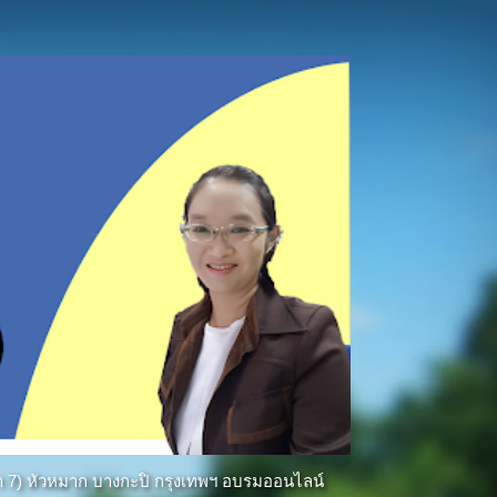
ีฑา 7) หัวหมาก บางกะปิ กรุงเทพฯ อบรมออนไลน์