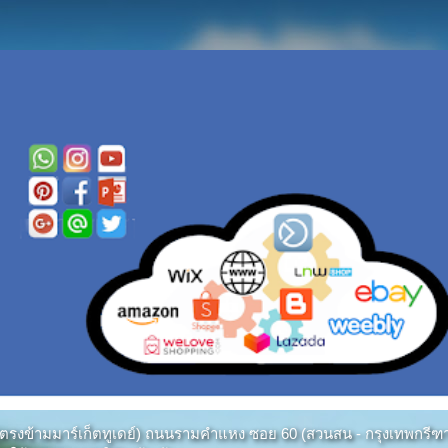
หมาก (ตรงข้ามมาร์เก็ตทูเดย์) ถนนรามคำแหง ซอย 60 (สวนสน - กรุงเทพกร