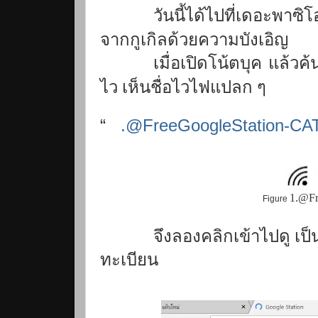
วันนี้ได้ไปที่เดอะพ
จากกูเกิลด้วยความบังเอิญ
เมื่อเปิดโน้ตบุค แล้ว
ไว เห็นชื่อไวไฟแปลก ๆ
“
.@FreeGoogleStation-CA
1
.@Fr
Figure
จึงลองคลิกเข้าไปดู
เป็
ทะเบียน