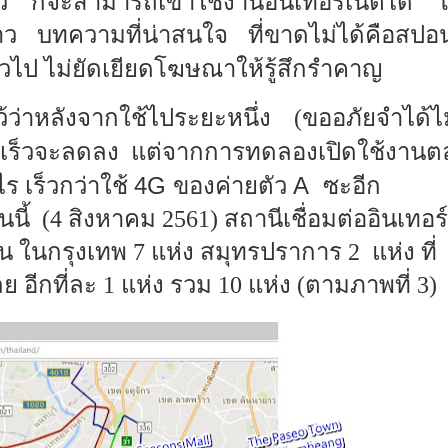
ล้ว ก็จะสามารถเข้าใช้งานอินเทอร์เน็ตได้
ข่าว บทความที่น่าสนใจ ที่ขาดไม่ได้คือสปอ
่วไป ไม่ยัดเยียดโฆษณาให้รู้สึกรำคาญ
ไว้ว่าหลังจากใช้ไประยะหนึ่ง (ขออภัยจำได้ไ
มเร็วจะลดลง แต่จากการทดลองเปิดใช้งานต
4G
A
งไร เร็วกว่าใช้
ของค่ายตัว
ซะอีก
นี้
(
4
สิงหาคม
2561)
สถานีเชื่อมต่ออินเทอร์
นั้น ในกรุงเทพ
7
แห่ง สมุทรปราการ
2
แห่ง ที่
ย อีกที่ละ
1
แห่ง รวม
10
แห่ง (ตามภาพที่
3
)